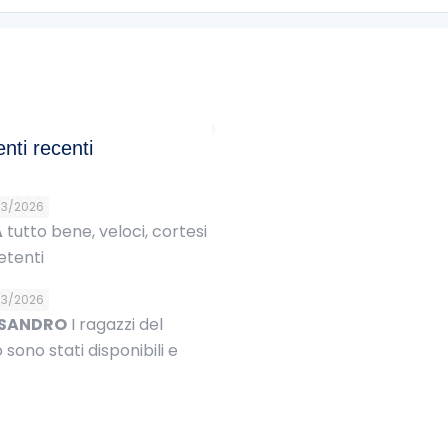
ti recenti
03/2026
A
tutto bene, veloci, cortesi
tenti
03/2026
SSANDRO
I ragazzi del
 sono stati disponibili e