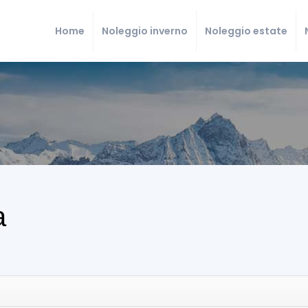
Home
Noleggio inverno
Noleggio estate
a